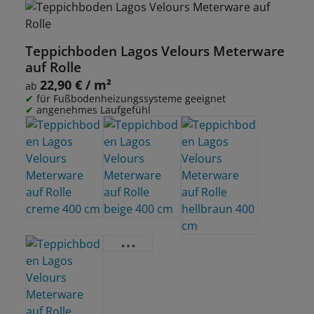
Teppichboden Lagos Velours Meterware
auf Rolle
22,90 € / m²
Regulärer Preis:
ab
für Fußbodenheizungssysteme geeignet
angenehmes Laufgefühl