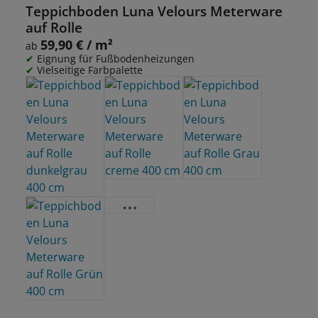
Teppichboden Luna Velours Meterware
auf Rolle
59,90 € / m²
Regulärer Preis:
ab
Eignung für Fußbodenheizungen
Vielseitige Farbpalette