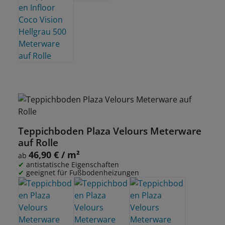
Teppichboden Plaza Velours Meterware
auf Rolle
46,90 € / m²
Regulärer Preis:
ab
antistatische Eigenschaften
geeignet für Fußbodenheizungen