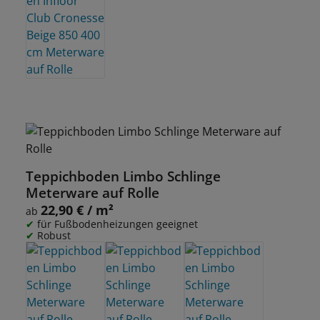
Teppichboden Limbo Schlinge
Meterware auf Rolle
22,90 € / m²
Regulärer Preis:
ab
für Fußbodenheizungen geeignet
Robust