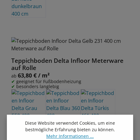
Teppichboden Delta Infloor Meterware
auf Rolle
63,80 € / m²
Regulärer Preis:
ab
geeignet für Fußbodenheizung
besonders langlebig
Diese Website verwendet Cookies, um eine
bestmögliche Erfahrung bieten zu können.
Mehr Informationen ...