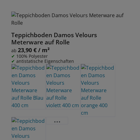
Teppichboden Damos Velours
Meterware auf Rolle
23,90 € / m²
Regulärer Preis:
ab
100% Polyester
antistatische Eigenschaften