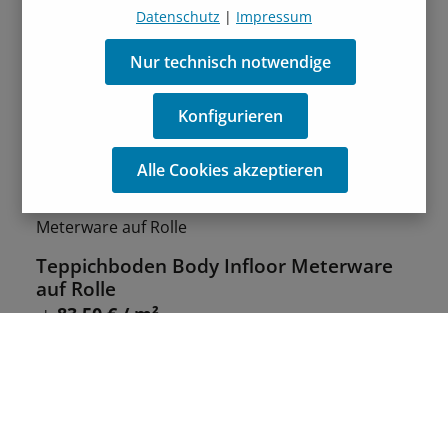
Datenschutz
|
Impressum
Nur technisch notwendige
Konfigurieren
Alle Cookies akzeptieren
Teppichboden Body Infloor Meterware
auf Rolle
83,50 € / m²
Regulärer Preis:
ab
Langlebig
Stilvoll