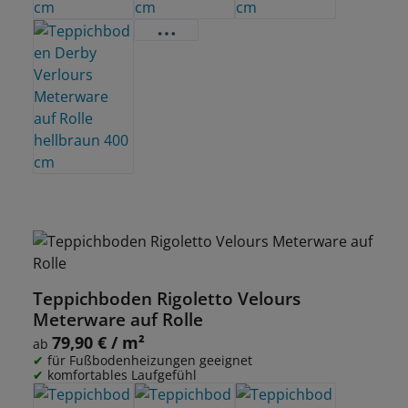
Teppichboden Rigoletto Velours
Meterware auf Rolle
79,90 € / m²
Regulärer Preis:
ab
für Fußbodenheizungen geeignet
komfortables Laufgefühl