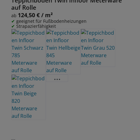
Teppichboden Twin Infloor Meterware
auf Rolle
124,50 € / m²
Regulärer Preis:
ab
geeignet für Fußbodenheizungen
Strapazierfähigkeit