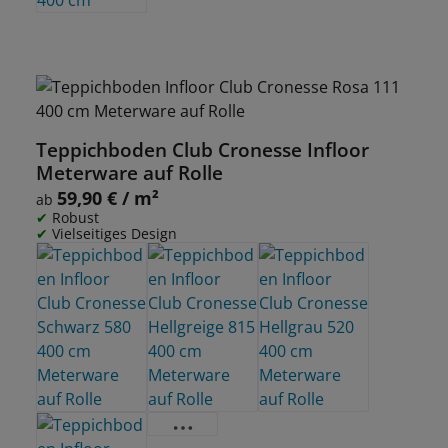
Teppichboden Club Cronesse Infloor
Meterware auf Rolle
59,90 € / m²
Regulärer Preis:
ab
Robust
Vielseitiges Design