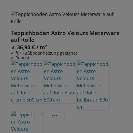
Teppichboden Astro Velours Meterware
auf Rolle
36,90 € / m²
Regulärer Preis:
ab
für Fußbodenheizung geeignet
Robust