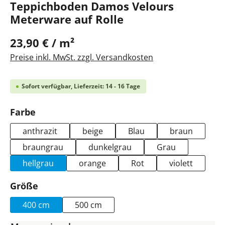
Teppichboden Damos Velours
Meterware auf Rolle
23,90 € / m²
Preise inkl. MwSt. zzgl. Versandkosten
Sofort verfügbar, Lieferzeit: 14 - 16 Tage
auswählen
Farbe
anthrazit
beige
Blau
braun
braungrau
dunkelgrau
Grau
hellgrau
orange
Rot
violett
auswählen
Größe
400 cm
500 cm