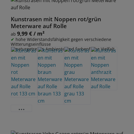
Kunstrasen mit Noppen rot/grün
Meterware auf Rolle
9,99 € / m²
Regulärer Preis:
ab
hohe Widerstandsfähigkeit gegen verschiedene
Witterungseinflüsse
naturgetreues Ambiente und farbenfrohe Vielfalt.