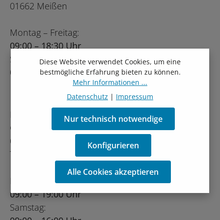
01662 Meißen
Montag – Freitag:
09:00 – 18:30 Uhr
Samstag:
Diese Website verwendet Cookies, um eine
09:00 – 16:00 Uhr
bestmögliche Erfahrung bieten zu können.
Mehr Informationen ...
Datenschutz
|
Impressum
Niederlassung Dresden:
Nur technisch notwendige
Gompitzer Höhe 7
01156 Dresden
Konfigurieren
Tel.: 0351 46677490
Alle Cookies akzeptieren
Montag – Freitag:
09:00 – 19:00 Uhr
Samstag: