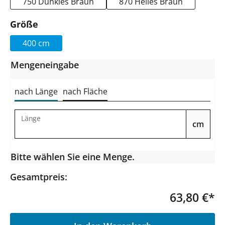
750 Dunkles Braun
870 Helles Braun
auswählen
Größe
400 cm
Mengeneingabe
nach Länge
nach Fläche
Länge
cm
Bitte wählen Sie eine Menge.
Gesamtpreis:
63,80 €*
P