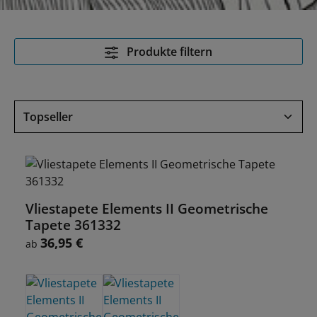
Produkte filtern
Vliestapete Elements II Geometrische
Tapete 361332
36,95 €
Regulärer Preis:
ab