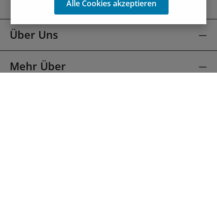
Kontakt
Alle Cookies akzeptieren
Über Uns
Mehr Über
Alle Preise inkl. gesetzl. Mehrwertsteuer zzgl.
Versandkosten
und ggf. Nachnahmegebühren, wenn nicht anders
angegeben.
Copyright © Schmidt - IHR AUSSTATTER e.K. 2025