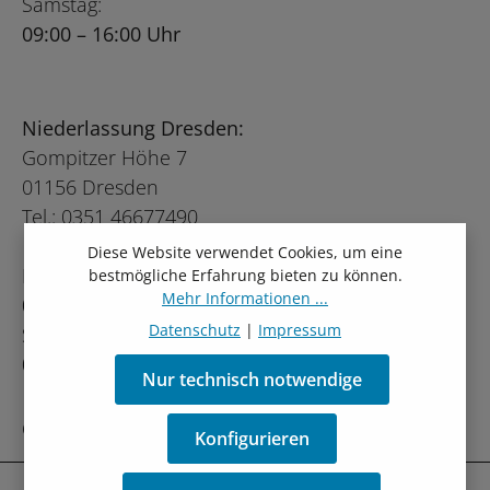
Samstag:
09:00 – 16:00 Uhr
Niederlassung Dresden:
Gompitzer Höhe 7
01156 Dresden
Tel.: 0351 46677490
Diese Website verwendet Cookies, um eine
Montag – Freitag:
bestmögliche Erfahrung bieten zu können.
Mehr Informationen ...
09:00 – 19:00 Uhr
Datenschutz
|
Impressum
Samstag:
09:00 – 16:00 Uhr
Nur technisch notwendige
Oder über unser
Kontaktformular
.
Konfigurieren