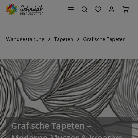
Du hast 0 Produk
Waren
alt springen
Wandgestaltung
Tapeten
Grafische Tapeten
Grafische Tapeten –
Moderne Muster & kreative