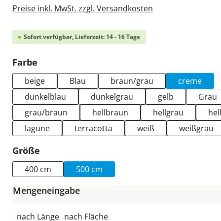
Preise inkl. MwSt. zzgl. Versandkosten
Sofort verfügbar, Lieferzeit: 14 - 16 Tage
auswählen
Farbe
beige
Blau
braun/grau
creme
dunkelblau
dunkelgrau
gelb
Grau
grau/braun
hellbraun
hellgrau
hel
lagune
terracotta
weiß
weißgrau
auswählen
Größe
400 cm
500 cm
Mengeneingabe
nach Länge
nach Fläche