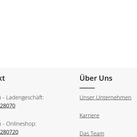
kt
Über Uns
n - Ladengeschäft:
Unser Unternehmen
728070
Karriere
n - Onlineshop:
7280720
Das Team