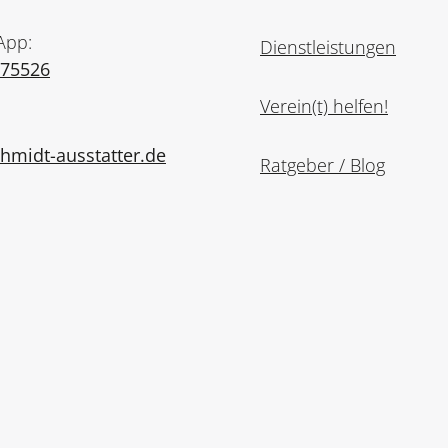
App:
Dienstleistungen
975526
Verein(t) helfen!
midt-ausstatter.de
Ratgeber / Blog