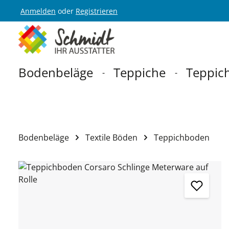
Anmelden
oder
Registrieren
Zur Hauptnavigation springen
Bodenbeläge
Teppiche
Teppich
Bodenbeläge
Textile Böden
Teppichboden
Bildergalerie überspringen