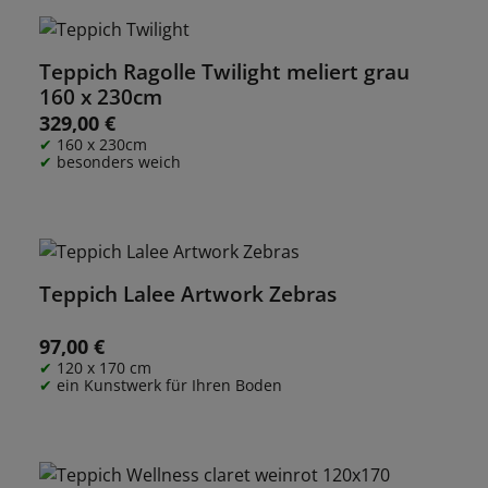
Teppich Ragolle Twilight meliert grau
160 x 230cm
329,00 €
Regulärer Preis:
160 x 230cm
besonders weich
Teppich Lalee Artwork Zebras
97,00 €
Regulärer Preis:
120 x 170 cm
ein Kunstwerk für Ihren Boden