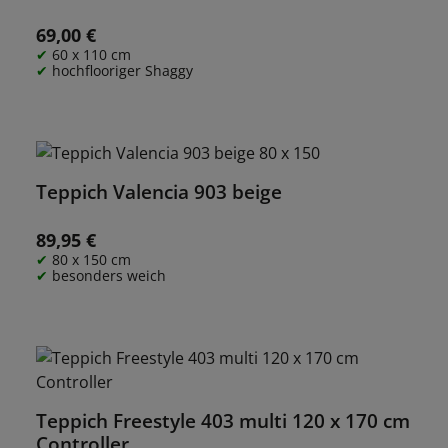
69,00 €
Regulärer Preis:
60 x 110 cm
hochflooriger Shaggy
Teppich Valencia 903 beige
89,95 €
Regulärer Preis:
80 x 150 cm
besonders weich
Teppich Freestyle 403 multi 120 x 170 cm
Controller