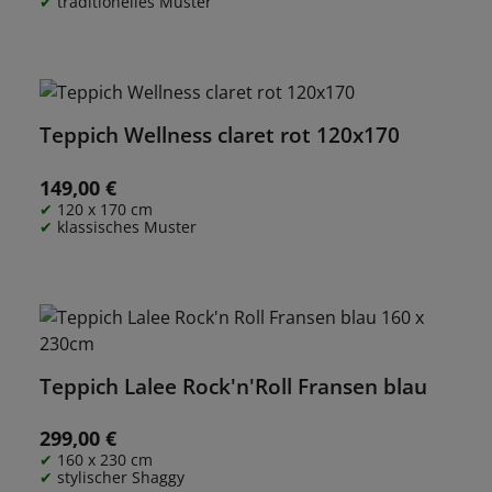
traditionelles Muster
Teppich Wellness claret rot 120x170
149,00 €
Regulärer Preis:
120 x 170 cm
klassisches Muster
Teppich Lalee Rock'n'Roll Fransen blau
299,00 €
Regulärer Preis:
160 x 230 cm
stylischer Shaggy