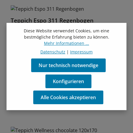
Teppich Espo 311 Regenbogen
Diese Website verwendet Cookies, um eine
49,00 €
Regulärer Preis:
ab
bestmögliche Erfahrung bieten zu können.
80 x 150 cm; 160 x 230 cm; 200 x 290 cm
Mehr Informationen ...
farbenfrohes Muster
Datenschutz
|
Impressum
Nur technisch notwendige
Teppich Ragolle Mehari Schiefer
Konfigurieren
79,00 €
Regulärer Preis:
ab
Alle Cookies akzeptieren
67 x 140 cm
Schiefermuster