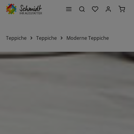
Du hast 0 Produk
Waren
alt springen
Teppiche
Teppiche
Moderne Teppiche