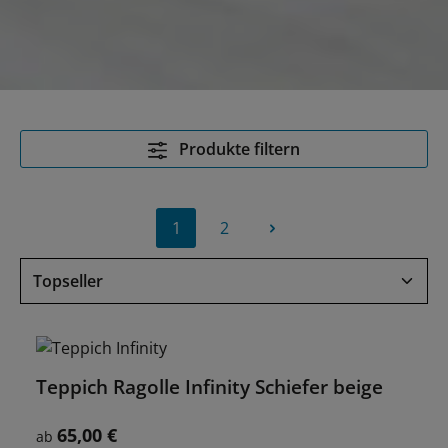
Produkte filtern
1
2
Seite
Seite
Teppich Ragolle Infinity Schiefer beige
65,00 €
Regulärer Preis:
ab