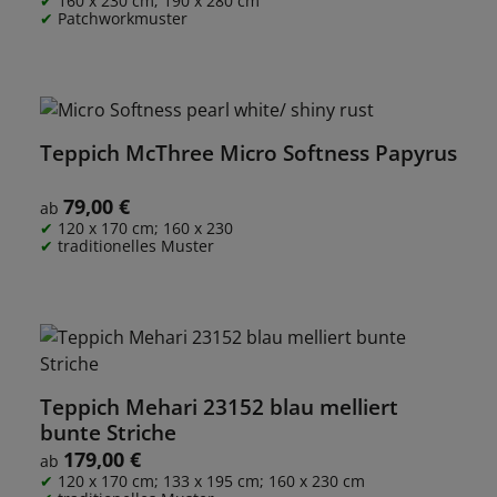
160 x 230 cm; 190 x 280 cm
Patchworkmuster
Teppich McThree Micro Softness Papyrus
79,00 €
Regulärer Preis:
ab
120 x 170 cm; 160 x 230
traditionelles Muster
Teppich Mehari 23152 blau melliert
bunte Striche
179,00 €
Regulärer Preis:
ab
120 x 170 cm; 133 x 195 cm; 160 x 230 cm