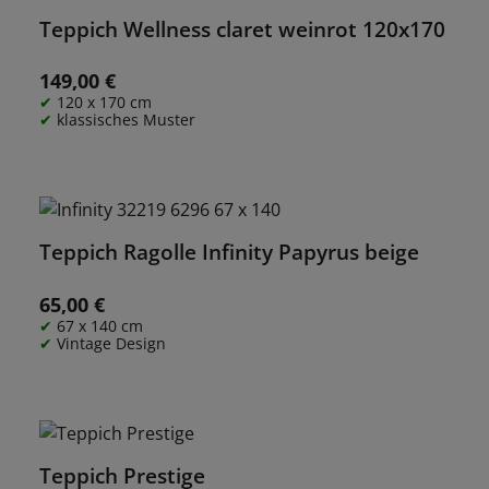
Teppich Wellness claret weinrot 120x170
149,00 €
Regulärer Preis:
120 x 170 cm
klassisches Muster
Teppich Ragolle Infinity Papyrus beige
65,00 €
Regulärer Preis:
67 x 140 cm
Vintage Design
Teppich Prestige