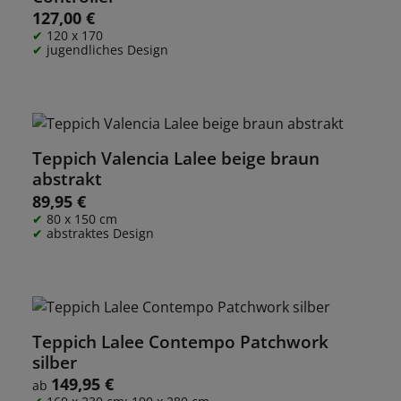
127,00 €
Regulärer Preis:
120 x 170
jugendliches Design
Teppich Valencia Lalee beige braun
abstrakt
89,95 €
Regulärer Preis:
80 x 150 cm
abstraktes Design
Teppich Lalee Contempo Patchwork
silber
149,95 €
Regulärer Preis:
ab