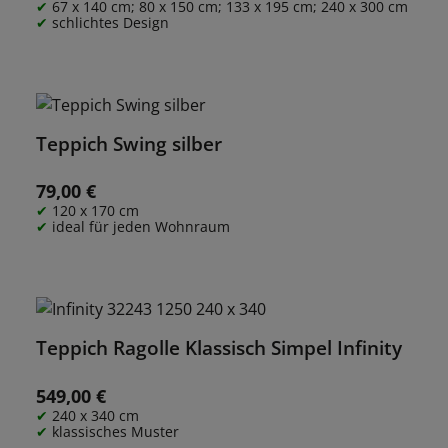
67 x 140 cm; 80 x 150 cm; 133 x 195 cm; 240 x 300 cm
schlichtes Design
Teppich Swing silber
79,00 €
Regulärer Preis:
120 x 170 cm
ideal für jeden Wohnraum
Teppich Ragolle Klassisch Simpel Infinity
549,00 €
Regulärer Preis:
240 x 340 cm
klassisches Muster