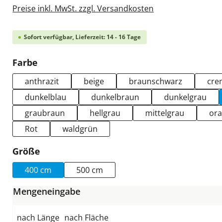
Preise inkl. MwSt. zzgl. Versandkosten
Sofort verfügbar, Lieferzeit: 14 - 16 Tage
auswählen
Farbe
anthrazit
beige
braunschwarz
cre
dunkelblau
dunkelbraun
dunkelgrau
graubraun
hellgrau
mittelgrau
or
Rot
waldgrün
auswählen
Größe
400 cm
500 cm
Mengeneingabe
nach Länge
nach Fläche