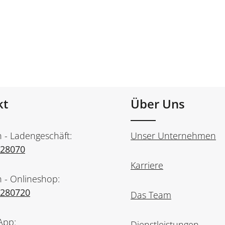
kt
Über Uns
n - Ladengeschäft:
Unser Unternehmen
728070
Karriere
n - Onlineshop:
7280720
Das Team
App:
Dienstleistungen