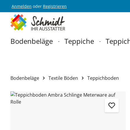
Anmelden
oder
Registrieren
Zur Hauptnavigation springen
Bodenbeläge
Teppiche
Teppich
Bodenbeläge
Textile Böden
Teppichboden
Bildergalerie überspringen