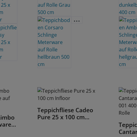
Teppichfliese Cadeo
Details
Pure 25 x 100 cm
Limbo
Infloor
ware
Teppi
Cantar