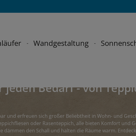
läufer
Wandgestaltung
Sonnensc
ür jeden Bedarf - von Tepp
etzbar und erfreuen sich großer Beliebtheit in Wohn- und Ge
pichfliesen oder Rasenteppich, alle bieten Komfort und Ge
e dämmen den Schall und halten die Räume warm. Entdecken