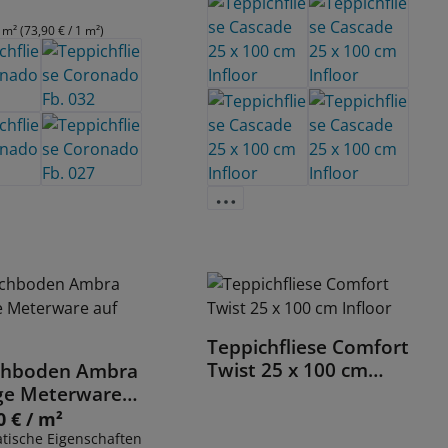
5 m²
(73,90 € / 1 m²)
Teppichfliese Comfort
Details
Twist 25 x 100 cm
chboden Ambra
Details
Infloor
nge Meterware
lle
0 € / m²
 Preis:
atische Eigenschaften