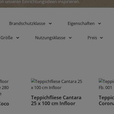
on unseren Einrichtungsideen inspirieren.
Brandschutzklasse
Eigenschaften
Größe
Nutzungsklasse
Preis
Teppichfliese Cantara
Teppic
Details
25 x 100 cm Infloor
Coron
Coco
Infloo