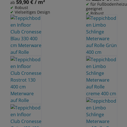
Meterware auf Rolle
59,90 € / m²
Regulärer Preis:
ab
für Fußbodenheiz
Robust
geeignet
Vielseitiges Design
Robust