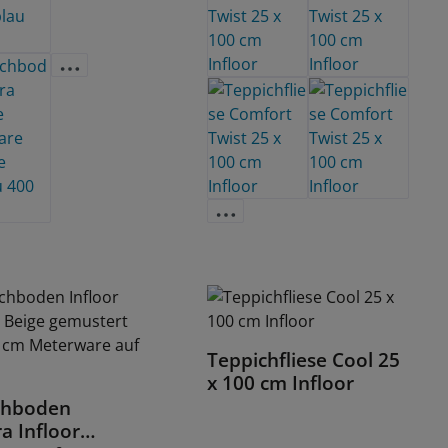
Teppichfliese Cool 25
Details
x 100 cm Infloor
chboden
Details
a Infloor