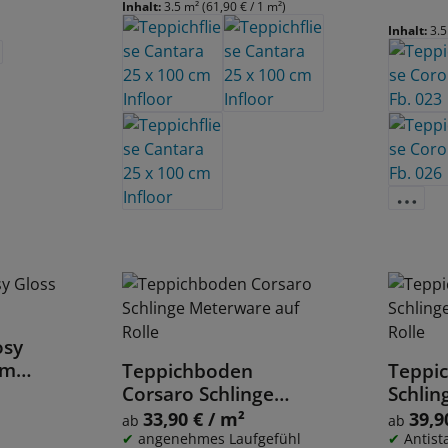
Inhalt:
3.5 m²
(61,90 € / 1 m²)
Inhalt:
3.
osy
cm
Teppichboden
Teppi
Details
Corsaro Schlinge
Schli
Meterware auf Rolle
auf Ro
33,90 € / m²
39,9
Regulärer Preis:
Regulärer
ab
ab
angenehmes Laufgefühl
Antist