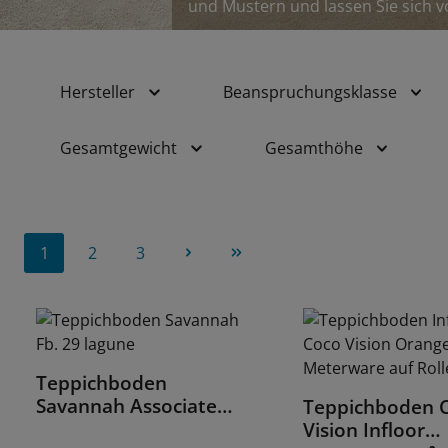
und Mustern und lassen Sie sich v
Hersteller
Beanspruchungsklasse
Gesamtgewicht
Gesamthöhe
1
2
3
Seite
Seite
Seite
Teppichboden
Details
Savannah Associated
Teppichboden 
Details
Weavers AW
Vision Infloor