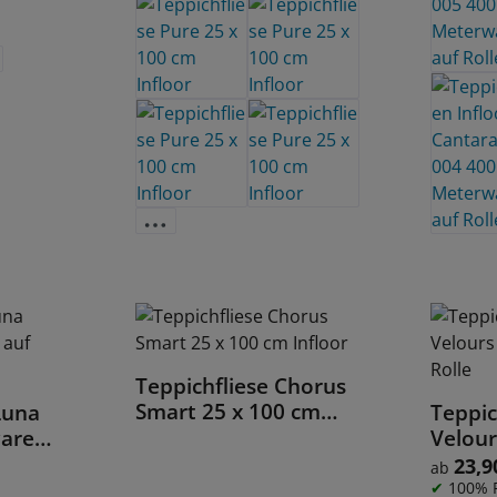
Teppichfliese Chorus
Details
Smart 25 x 100 cm
Luna
Teppi
Infloor
are
Velou
auf Ro
23,9
Regulärer
ab
100% P