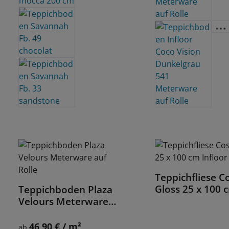
Teppichfliese C
Details
Gloss 25 x 100 
Teppichboden Plaza
Details
Infloor
Velours Meterware
auf Rolle
46,90 € / m²
Regulärer Preis:
ab