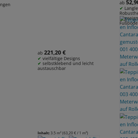
Meterw
52,9
Regulärer
ab
ungen
Langle
Robusthe
geeign
Fußbode
221,20 €
Regulärer Preis:
ab
vielfältige Designs
selbstklebend und leicht
austauschbar
Inhalt:
3.5 m²
(63,20 € / 1 m²)