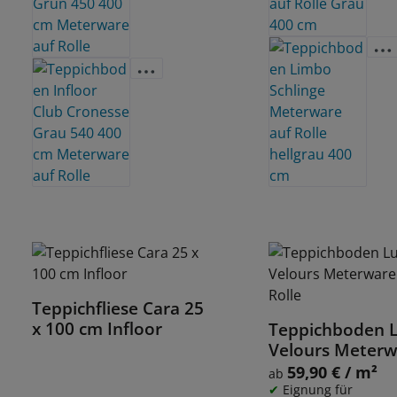
Teppichfliese Cara 25
Details
x 100 cm Infloor
Teppichboden 
Details
Velours Meterw
auf Rolle
59,90 € / m²
Regulärer Preis:
ab
Eignung für