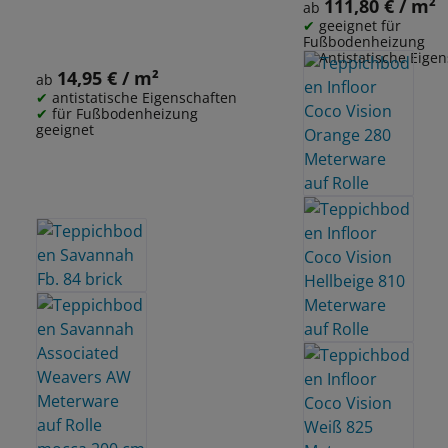
Meterware auf Rolle
Meterware auf 
111,80 € / m²
Regulärer Preis:
ab
geeignet für
Fußbodenheizung
Antistatische Eige
14,95 € / m²
Regulärer Preis:
ab
antistatische Eigenschaften
für Fußbodenheizung
geeignet