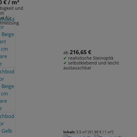
are auf Rolle
0 € / m²
 Preis:
bigkeit und
it
et für
nheizung
216,65 €
Regulärer Preis:
ab
realistische Steinoptik
selbstklebend und leicht
austauschbar
Inhalt:
3.5 m²
(61,90 € / 1 m²)