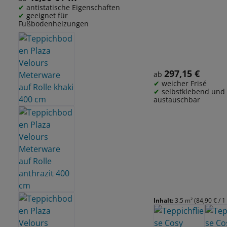
antistatische Eigenschaften
geeignet für
Fußbodenheizungen
297,15 €
Regulärer Preis:
ab
weicher Frisé
selbstklebend und 
austauschbar
Inhalt:
3.5 m²
(84,90 € / 1