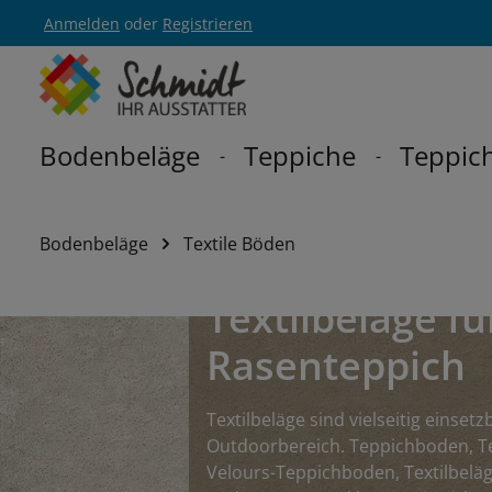
Anmelden
oder
Registrieren
Zur Hauptnavigation springen
Bodenbeläge
Teppiche
Teppich
Bodenbeläge
Textile Böden
Textilbeläge f
Rasenteppich
Textilbeläge sind vielseitig eins
Outdoorbereich. Teppichboden, Tep
Velours-Teppichboden, Textilbeläg