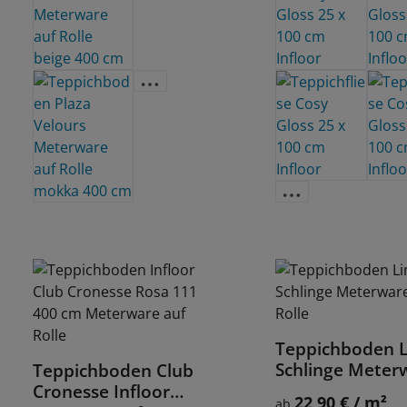
Teppichboden 
Details
Schlinge Meter
Teppichboden Club
Details
auf Rolle
Cronesse Infloor
22,90 € / m²
Regulärer Preis:
ab