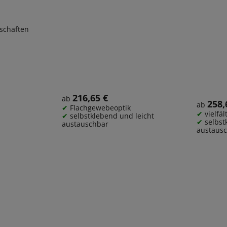
Rolle
nschaften
216,65 €
Regulärer Preis:
ab
258,
Regulärer
ab
Flachgewebeoptik
vielfä
selbstklebend und leicht
selbst
austauschbar
austaus