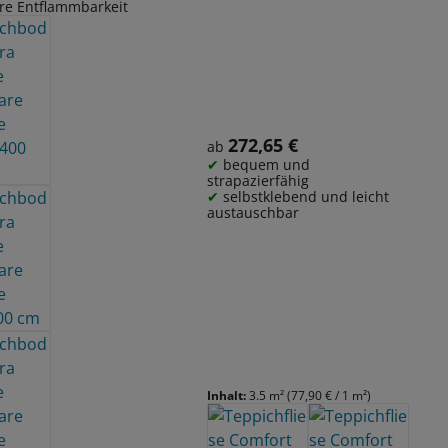
re Entflammbarkeit
272,65 €
Regulärer Preis:
ab
bequem und
strapazierfähig
selbstklebend und leicht
austauschbar
Inhalt:
3.5 m²
(77,90 € / 1 m²)