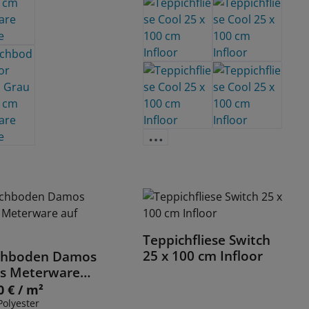
Teppichfliese Switch
Details
25 x 100 cm Infloor
chboden Damos
Details
rs Meterware
lle
0 € / m²
 Preis:
olyester