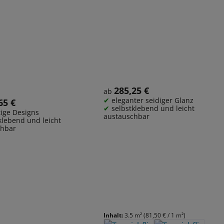
285,25 €
Regulärer Preis:
ab
eleganter seidiger Glanz
65 €
 Preis:
selbstklebend und leicht
ltige Designs
austauschbar
klebend und leicht
chbar
Inhalt:
3.5 m²
(81,50 € / 1 m²)