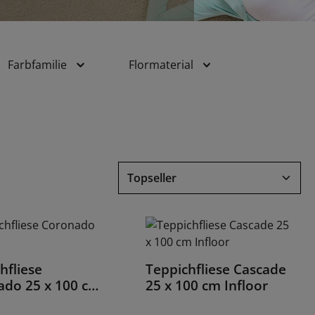
Farbfamilie
Flormaterial
hfliese
Teppichfliese Cascade
Details
Details
ado 25 x 100 cm
25 x 100 cm Infloor
r