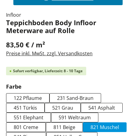
Infloor
Teppichboden Body Infloor
Meterware auf Rolle
83,50 € / m²
Preise inkl. MwSt. zzgl. Versandkosten
Sofort verfügbar, Lieferzeit: 8 - 10 Tage
auswählen
Farbe
122 Pflaume
231 Sand-Braun
451 Türkis
521 Grau
541 Asphalt
551 Elephant
591 Weltraum
801 Creme
811 Beige
821 Muschel