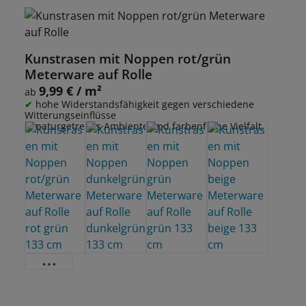
Kunstrasen mit Noppen rot/grün
Meterware auf Rolle
9,99 € / m²
Regulärer Preis:
ab
hohe Widerstandsfähigkeit gegen verschiedene
Witterungseinflüsse
naturgetreues Ambiente und farbenfrohe Vielfalt.