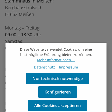
Stammhaus in Meißen:
Berghausstraße 9
01662 Meißen
Montag – Freitag:
09:00 – 18:30 Uhr
Samstag:
09:00 – 16:00 Uhr
Diese Website verwendet Cookies, um eine
bestmögliche Erfahrung bieten zu können.
Mehr Informationen ...
Datenschutz
|
Impressum
Niederlassung Dresden:
Gompitzer Höhe 7
Nur technisch notwendige
01156 Dresden
Tel.: 0351 46677490
Konfigurieren
Montag – Freitag:
Alle Cookies akzeptieren
09:00 – 19:00 Uhr