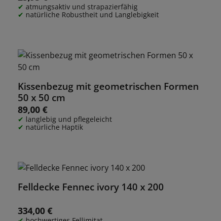
atmungsaktiv und strapazierfähig
natürliche Robustheit und Langlebigkeit
Kissenbezug mit geometrischen Formen
50 x 50 cm
89,00 €
Regulärer Preis:
langlebig und pflegeleicht
natürliche Haptik
Felldecke Fennec ivory 140 x 200
334,00 €
Regulärer Preis:
hochwertiges Fellimitat