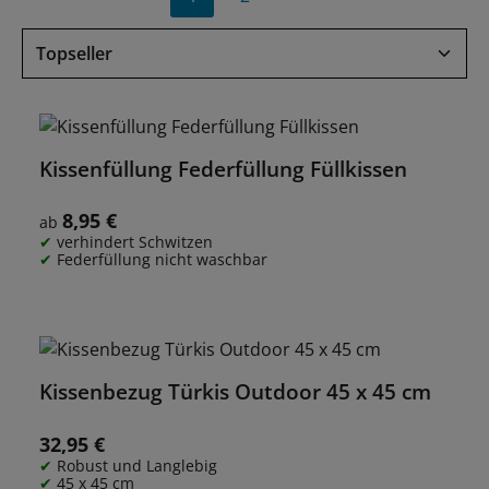
Seite
Seite
Kissenfüllung Federfüllung Füllkissen
8,95 €
Regulärer Preis:
ab
verhindert Schwitzen
Federfüllung nicht waschbar
Kissenbezug Türkis Outdoor 45 x 45 cm
32,95 €
Regulärer Preis:
Robust und Langlebig
45 x 45 cm