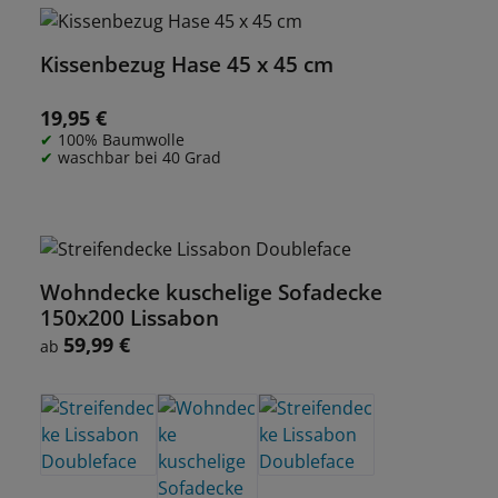
Kissenbezug Hase 45 x 45 cm
19,95 €
Regulärer Preis:
100% Baumwolle
waschbar bei 40 Grad
Wohndecke kuschelige Sofadecke
150x200 Lissabon
59,99 €
Regulärer Preis:
ab