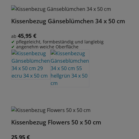
Kissenbezug Gänseblümchen 34 x 50 cm
45,95 €
Regulärer Preis:
ab
pflegeleicht, formbeständig und langlebig
angenehm weiche Oberfläche
Kissenbezug Flowers 50 x 50 cm
25,95 €
Regulärer Preis: