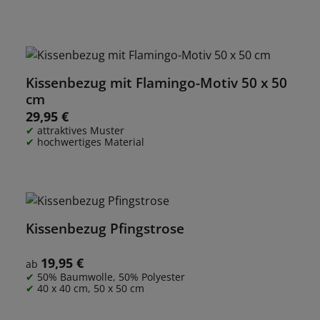
Kissenbezug mit Flamingo-Motiv 50 x 50
cm
29,95 €
Regulärer Preis:
attraktives Muster
hochwertiges Material
Kissenbezug Pfingstrose
19,95 €
Regulärer Preis:
ab
50% Baumwolle, 50% Polyester
40 x 40 cm, 50 x 50 cm