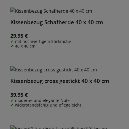
Kissenbezug Schafherde 40 x 40 cm
29,95 €
Regulärer Preis:
mit hochwertigem Stickmotiv
40 x 40 cm
Kissenbezug cross gestickt 40 x 40 cm
39,95 €
Regulärer Preis:
moderne und elegante Note
widerstandsfähig und pflegeleicht