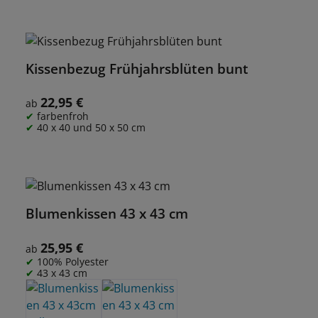
Kissenbezug Frühjahrsblüten bunt
22,95 €
Regulärer Preis:
ab
farbenfroh
40 x 40 und 50 x 50 cm
Blumenkissen 43 x 43 cm
25,95 €
Regulärer Preis:
ab
100% Polyester
43 x 43 cm