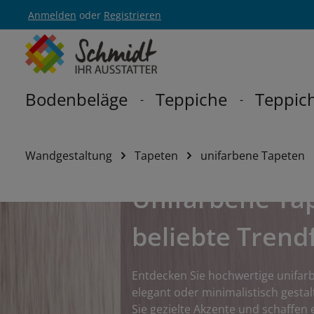
Anmelden
oder
Registrieren
Zur Hauptnavigation springen
Bodenbeläge
Teppiche
Teppich
Wandgestaltung
Tapeten
unifarbene Tapeten
Unifarbene Tap
beliebte Trend
Entdecken Sie hochwertige unifa
elegant oder minimalistisch gestal
Sie gezielte Akzente und schaffen 