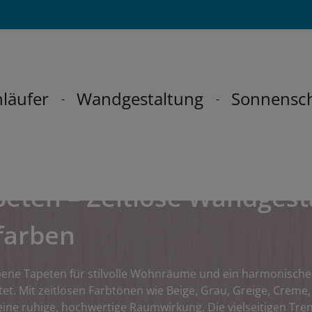
läufer
Wandgestaltung
Sonnensc
eten – Zeitlose Wandgest
farben
rbene Tapeten für stilvolle Wohnräume und ein harmonisc
tet. Mit zeitlosen Farbtönen wie Beige, Grau, Greige, Creme
eine ruhige, hochwertige Raumwirkung. Die vielseitigen Tre