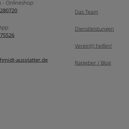
n - Onlineshop:
7280720
Das Team
App:
Dienstleistungen
975526
Verein(t) helfen!
midt-ausstatter.de
Ratgeber / Blog