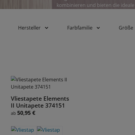
kombinieren und bieten die ideale
Hersteller
Farbfamilie
Größe
Vliestapete Elements
Details
II Unitapete 374151
50,95 €
Regulärer Preis:
ab