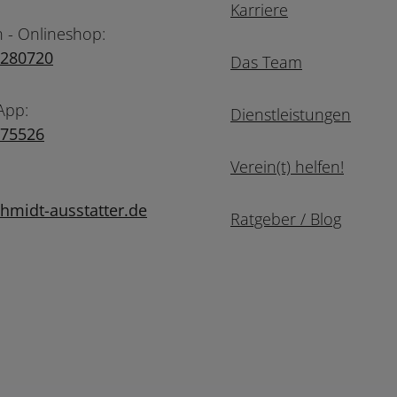
Karriere
n - Onlineshop:
7280720
Das Team
App:
Dienstleistungen
975526
Verein(t) helfen!
midt-ausstatter.de
Ratgeber / Blog