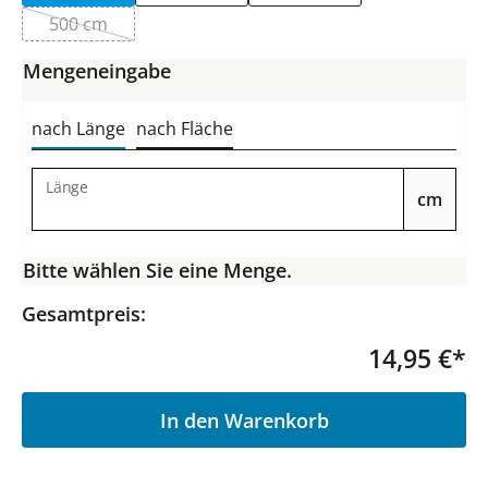
500 cm
(Diese Option ist zurzeit nicht verfügbar.)
Mengeneingabe
nach Länge
nach Fläche
Länge
cm
Bitte wählen Sie eine Menge.
Gesamtpreis:
14,95 €*
P
In den Warenkorb