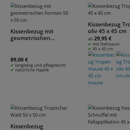
Kissenbezug Tr
Details
oliv 45 x 45 cm
Kissenbezug mit
Details
geometrischen
29,95 €
Regulärer Preis:
ab
Formen 50 x 50 cm
mit Stehsaum
45 x 45 cm
89,00 €
Regulärer Preis:
langlebig und pflegeleicht
natürliche Haptik
Kissenbezug