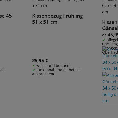
se 45
Kissenbezug Frühling
Details
51 x 51 cm
Kisse
Gänse
50 cm
45,9
Regulärer
ab
pflege
und lang
angen
Oberfläc
25,95 €
Regulärer Preis:
weich und bequem
rad
funktional und ästhetisch
ansprechend