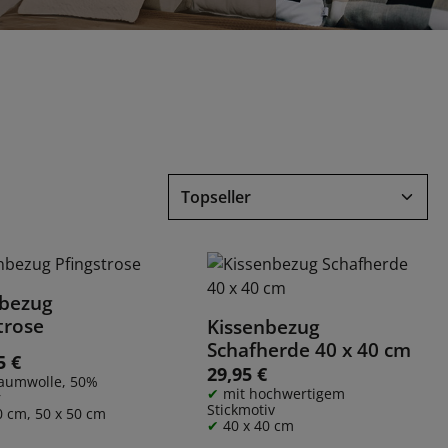
nbezug
Details
trose
Kissenbezug
Details
Schafherde 40 x 40 cm
5 €
 Preis:
29,95 €
Regulärer Preis:
aumwolle, 50%
mit hochwertigem
r
Stickmotiv
0 cm, 50 x 50 cm
40 x 40 cm