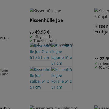
Kissenhülle Joe
Details
Kisse
Frühja
49,95 €
Regulärer Preis:
ab
pflegeleicht
hen
Trockner- und
Waschmaschinen geeignet
22,9
Regulärer
ab
farbe
40 x 4
llung
e und