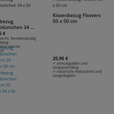
Kissenbezug Flowers
Details
50 x 50 cm
nbezug
Details
blümchen 34 x
5 €
 Preis:
leicht, formbeständig
lebig
ehm weiche
he
25,95 €
Regulärer Preis:
atmungsaktiv und
strapazierfähig
natürliche Robustheit und
Langlebigkeit