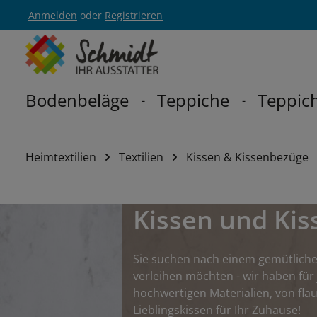
Anmelden
oder
Registrieren
Zur Hauptnavigation springen
Bodenbeläge
Teppiche
Teppich
Heimtextilien
Textilien
Kissen & Kissenbezüge
Kissen und Ki
Sie suchen nach einem gemütliche
verleihen möchten - wir haben fü
hochwertigen Materialien, von flau
Lieblingskissen für Ihr Zuhause!