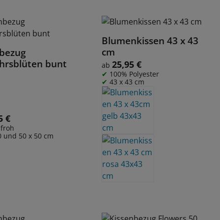
Blumenkissen 43 x 43
Details
cm
nbezug
Details
hrsblüten bunt
25,95 €
Regulärer Preis:
ab
100% Polyester
43 x 43 cm
5 €
 Preis:
nfroh
0 und 50 x 50 cm