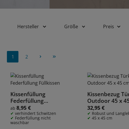
Hersteller
Größe
Preis
1
2
Seite
Seite
Kissenfüllung
Kissenbezug Tür
Details
Details
Federfüllung
Outdoor 45 x 4
Füllkissen
8,95 €
32,95 €
Regulärer Preis:
Regulärer Preis:
ab
verhindert Schwitzen
Robust und Langle
Federfüllung nicht
45 x 45 cm
waschbar