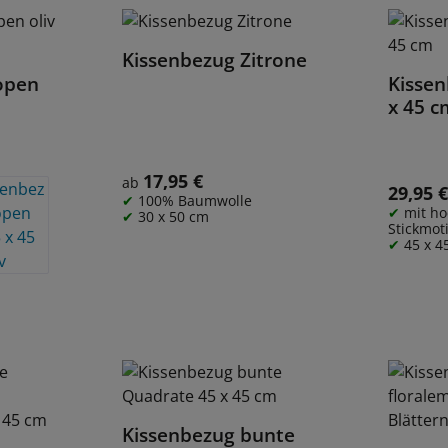
Kissenbezug Zitrone
Details
open
Kissen
x 45 c
17,95 €
Regulärer Preis:
ab
29,95 
Regulärer
100% Baumwolle
mit h
30 x 50 cm
Stickmot
45 x 4
Kissenbezug bunte