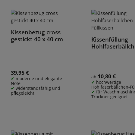
Kissenbezug cross
Details
gestickt 40 x 40 cm
Kissenfüllung
Details
Hohlfaserbällc
Füllkissen
39,95 €
Regulärer Preis:
10,80 €
Regulärer Preis:
ab
moderne und elegante
hochwertige
Note
Hohlfaserbällchen-Fü
widerstandsfähig und
für Waschmaschin
pflegeleicht
Trockner geeignet