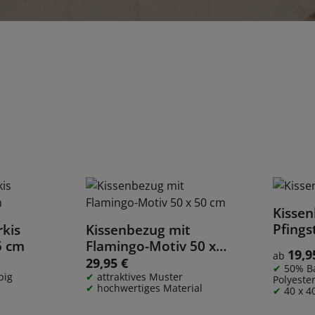
Kisse
Pfings
kis
Kissenbezug mit
Details
5 cm
Flamingo-Motiv 50 x
19,9
Regulärer
ab
50 cm
29,95 €
Regulärer Preis:
50% B
big
attraktives Muster
Polyeste
hochwertiges Material
40 x 4