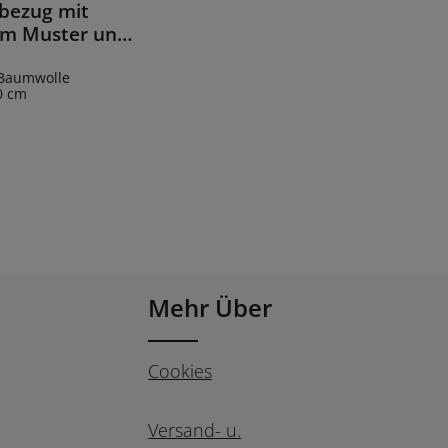
bezug mit
Details
lem Muster und
rn 50 x 50 cm
€
 Preis:
Baumwolle
0 cm
Mehr Über
Cookies
Versand- u.