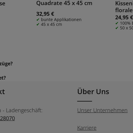
Details
Quadrate 45 x 45 cm
se
Kissen
flora
32,95 €
Regulärer Preis:
45 x 45
Blätte
24,95 
Regulärer
bunte Applikationen
100% 
45 x 45 cm
50 x 5
ezüge?
et?
kt
Über Uns
n - Ladengeschäft:
Unser Unternehmen
728070
Karriere