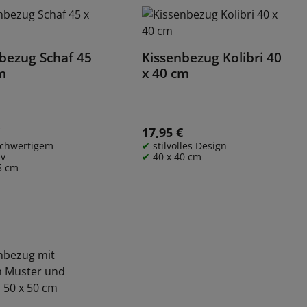
bezug Schaf 45
Kissenbezug Kolibri 40
Details
Details
m
x 40 cm
€
17,95 €
 Preis:
Regulärer Preis:
ochwertigem
stilvolles Design
iv
40 x 40 cm
5 cm