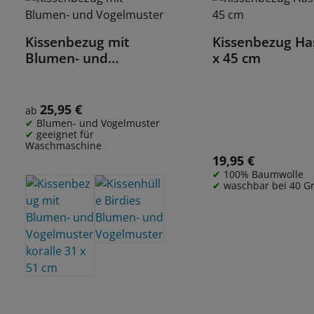
Kissenbezug mit
Kissenbezug Ha
Details
Details
Blumen- und
x 45 cm
Vogelmuster
25,95 €
Regulärer Preis:
ab
Blumen- und Vogelmuster
geeignet für
Waschmaschine
19,95 €
Regulärer Preis:
100% Baumwolle
waschbar bei 40 G