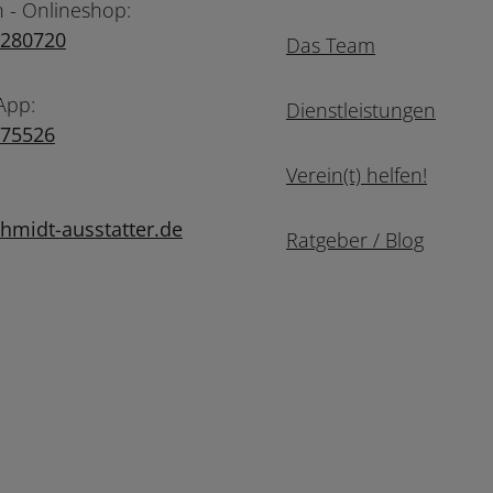
n - Onlineshop:
7280720
Das Team
App:
Dienstleistungen
975526
Verein(t) helfen!
midt-ausstatter.de
Ratgeber / Blog