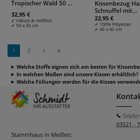
Details
Tropischer Wald 50 x
Kissenbezug Ha
Details
50 cm
Schnuffel mit
32,95 €
Regulärer Preis:
Fellapplikation 
22,95 €
Regulärer Preis:
robust & reißfest
cm
100% Polyester
50 x 50 cm
45 x 45 cm
1
2
Seite
Seite
Welche Stoffe eignen sich am besten für Kissenb
In welchen Maßen sind unsere Kissen erhältlich?
Welche Füllungen werden für die Kissen verwend
Konta
Telefo
03521 - 
Stammhaus in Meißen: