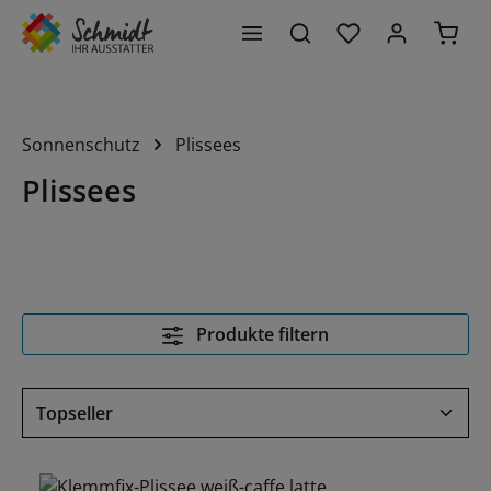
Du hast 0 Produk
Waren
alt springen
Sonnenschutz
Plissees
Plissees
Produkte filtern