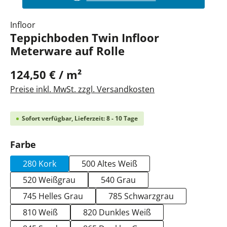
Infloor
Teppichboden Twin Infloor
Meterware auf Rolle
124,50 € / m²
Preise inkl. MwSt. zzgl. Versandkosten
Sofort verfügbar, Lieferzeit: 8 - 10 Tage
auswählen
Farbe
280 Kork
500 Altes Weiß
520 Weißgrau
540 Grau
745 Helles Grau
785 Schwarzgrau
810 Weiß
820 Dunkles Weiß