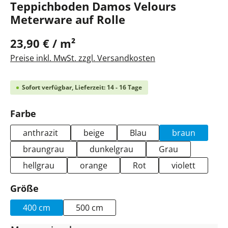
Teppichboden Damos Velours
Meterware auf Rolle
23,90 € / m²
Preise inkl. MwSt. zzgl. Versandkosten
Sofort verfügbar, Lieferzeit: 14 - 16 Tage
auswählen
Farbe
anthrazit
beige
Blau
braun
braungrau
dunkelgrau
Grau
hellgrau
orange
Rot
violett
auswählen
Größe
400 cm
500 cm