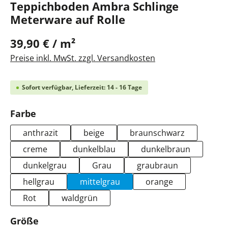
Teppichboden Ambra Schlinge
Meterware auf Rolle
39,90 € / m²
Preise inkl. MwSt. zzgl. Versandkosten
Sofort verfügbar, Lieferzeit: 14 - 16 Tage
auswählen
Farbe
anthrazit
beige
braunschwarz
creme
dunkelblau
dunkelbraun
dunkelgrau
Grau
graubraun
hellgrau
mittelgrau
orange
Rot
waldgrün
auswählen
Größe