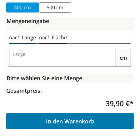
400 cm
500 cm
Mengeneingabe
nach Länge
nach Fläche
Länge
cm
Bitte wählen Sie eine Menge.
Gesamtpreis:
39,90 €*
P
In den Warenkorb