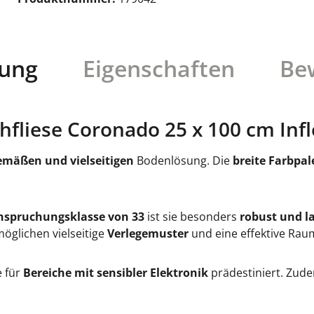
bung
Eigenschaften
Be
fliese Coronado 25 x 100 cm Infl
emäßen und vielseitigen
Bodenlösung. Die
breite Farbpal
nspruchungsklasse von 33
ist sie besonders
robust und l
öglichen vielseitige
Verlegemuster
und eine effektive Ra
e für
Bereiche mit sensibler Elektronik
prädestiniert. Zude