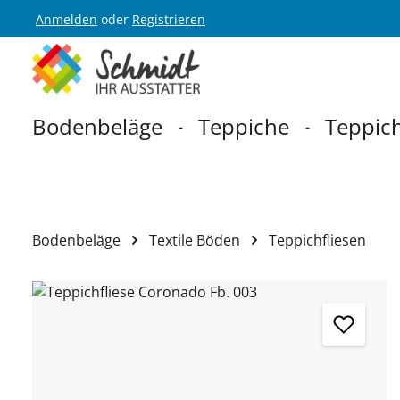
Anmelden
oder
Registrieren
Zur Hauptnavigation springen
Bodenbeläge
Teppiche
Teppich
Bodenbeläge
Textile Böden
Teppichfliesen
Bildergalerie überspringen