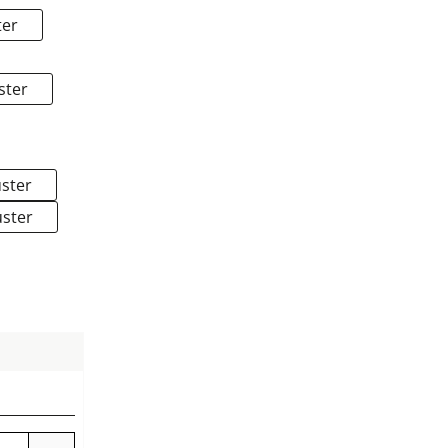
ter
ster
uster
uster