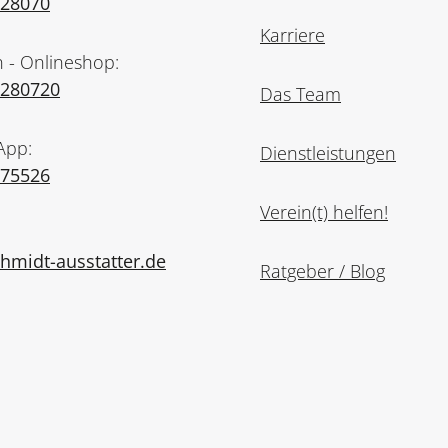
728070
Karriere
n - Onlineshop:
7280720
Das Team
App:
Dienstleistungen
975526
Verein(t) helfen!
midt-ausstatter.de
Ratgeber / Blog