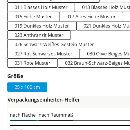
011 Blasses Holz Muster
013 Blasses Holz Mus
015 Eiche Muster
017 Altes Eiche Muster
019 Dunkles Holz Muster
021 Dunkles Holz Mu
023 Anthranzit Muster
026 Schwarz-Weißes Gestein Muster
027 Rot-Schwarzes Muster
030 Olive-Beiges M
031 Rote Muster
032 Braun-Schwarz-Beiges M
auswählen
Größe
25 x 100 cm
Verpackungseinheiten-Helfer
nach Fläche
nach Raummaß