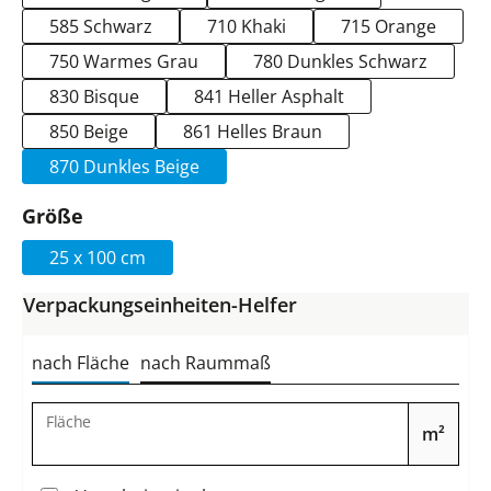
585 Schwarz
710 Khaki
715 Orange
750 Warmes Grau
780 Dunkles Schwarz
830 Bisque
841 Heller Asphalt
850 Beige
861 Helles Braun
870 Dunkles Beige
auswählen
Größe
25 x 100 cm
Verpackungseinheiten-Helfer
nach Fläche
nach Raummaß
Fläche
m²