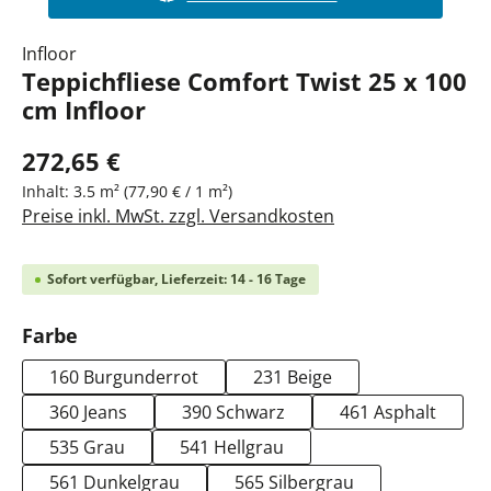
Infloor
Teppichfliese Comfort Twist 25 x 100
cm Infloor
272,65 €
Inhalt:
3.5 m²
(77,90 € / 1 m²)
Preise inkl. MwSt. zzgl. Versandkosten
Sofort verfügbar, Lieferzeit: 14 - 16 Tage
auswählen
Farbe
160 Burgunderrot
231 Beige
360 Jeans
390 Schwarz
461 Asphalt
535 Grau
541 Hellgrau
561 Dunkelgrau
565 Silbergrau