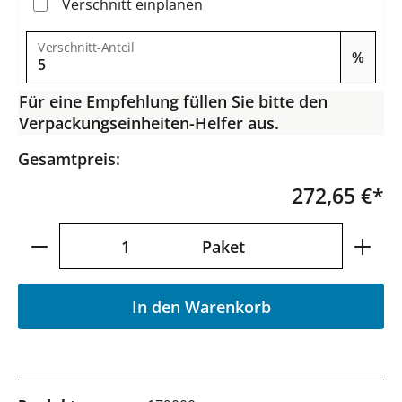
Verschnitt einplanen
Verschnitt-Anteil
%
Für eine Empfehlung füllen Sie bitte den
Verpackungseinheiten-Helfer aus.
Gesamtpreis:
272,65 €*
Produkt Anzahl: Gib den gewünschten Wer
Paket
In den Warenkorb