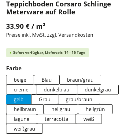
Teppichboden Corsaro Schlinge
Meterware auf Rolle
33,90 € / m²
Preise inkl. MwSt. zzgl. Versandkosten
Sofort verfügbar, Lieferzeit: 14 - 16 Tage
auswählen
Farbe
beige
Blau
braun/grau
creme
dunkelblau
dunkelgrau
gelb
Grau
grau/braun
hellbraun
hellgrau
hellgrün
lagune
terracotta
weiß
weißgrau