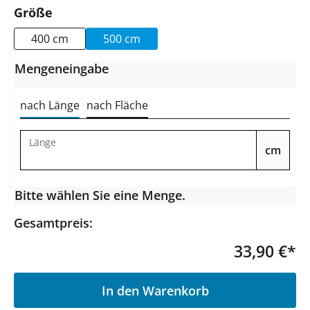
auswählen
Größe
400 cm
500 cm
Mengeneingabe
nach Länge
nach Fläche
Länge
cm
Bitte wählen Sie eine Menge.
Gesamtpreis:
33,90 €*
P
In den Warenkorb