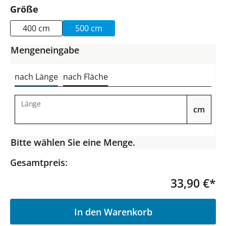
auswählen
Größe
400 cm
500 cm
Mengeneingabe
nach Länge
nach Fläche
Länge
cm
Bitte wählen Sie eine Menge.
Gesamtpreis:
33,90 €*
P
In den Warenkorb