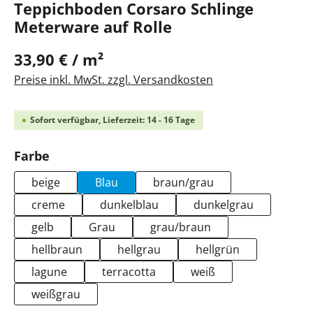
Teppichboden Corsaro Schlinge
Meterware auf Rolle
33,90 € / m²
Preise inkl. MwSt. zzgl. Versandkosten
Sofort verfügbar, Lieferzeit: 14 - 16 Tage
auswählen
Farbe
beige
Blau
braun/grau
creme
dunkelblau
dunkelgrau
gelb
Grau
grau/braun
hellbraun
hellgrau
hellgrün
lagune
terracotta
weiß
weißgrau