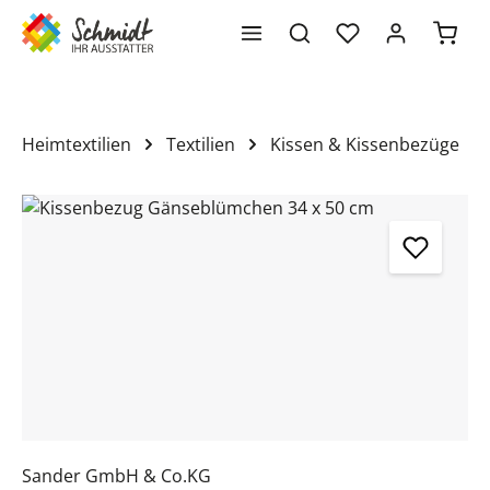
Waren
alt springen
Heimtextilien
Textilien
Kissen & Kissenbezüge
Bildergalerie überspringen
Sander GmbH & Co.KG