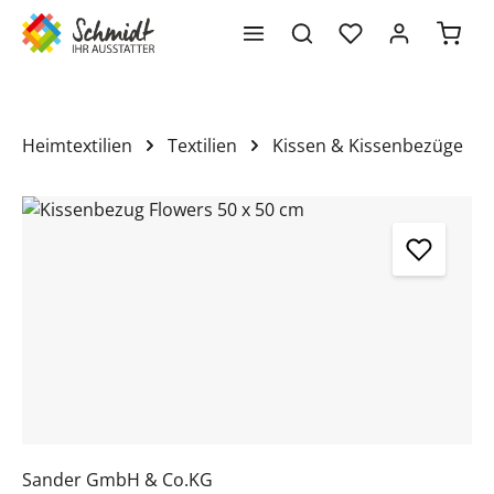
Waren
alt springen
Heimtextilien
Textilien
Kissen & Kissenbezüge
Bildergalerie überspringen
Sander GmbH & Co.KG