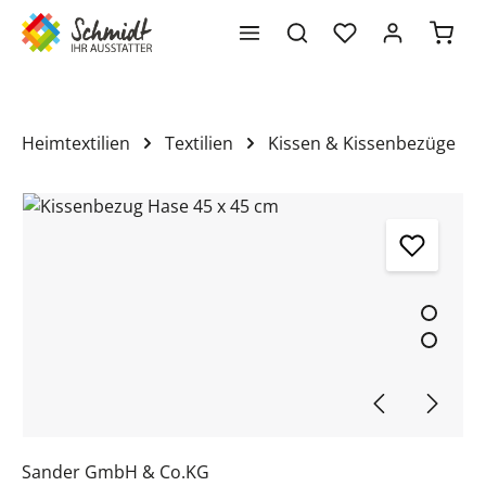
Waren
alt springen
Heimtextilien
Textilien
Kissen & Kissenbezüge
Bildergalerie überspringen
Sander GmbH & Co.KG