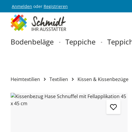
Anmelden
oder
Registrieren
Zur Hauptnavigation springen
Bodenbeläge
Teppiche
Teppich
Heimtextilien
Textilien
Kissen & Kissenbezüge
Bildergalerie überspringen