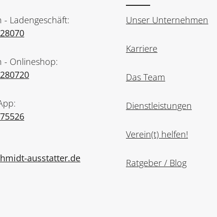
n - Ladengeschäft:
Unser Unternehmen
728070
Karriere
n - Onlineshop:
7280720
Das Team
App:
Dienstleistungen
975526
Verein(t) helfen!
midt-ausstatter.de
Ratgeber / Blog