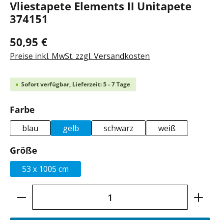
Vliestapete Elements II Unitapete
374151
50,95 €
Preise inkl. MwSt. zzgl. Versandkosten
Sofort verfügbar, Lieferzeit: 5 - 7 Tage
auswählen
Farbe
blau
gelb
schwarz
weiß
auswählen
Größe
53 x 1005 cm
Produkt Anzahl: Gib den gewünschten Wer