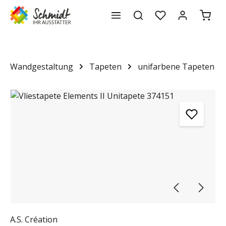
Waren
alt springen
Wandgestaltung
Tapeten
unifarbene Tapeten
Bildergalerie überspringen
A.S. Création