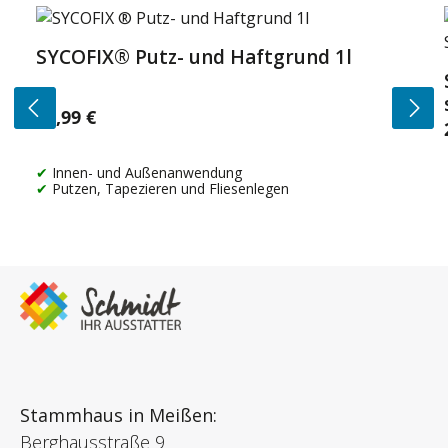
Produktgalerie überspringen
SYCOFIX® Putz- und Haftgrund 1l
14,99 €
Regulärer Preis:
Innen- und Außenanwendung
Putzen, Tapezieren und Fliesenlegen
Stammhaus in Meißen:
Berghausstraße 9