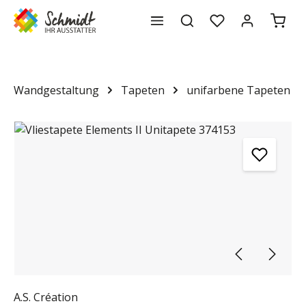
Waren
alt springen
Wandgestaltung
Tapeten
unifarbene Tapeten
Bildergalerie überspringen
A.S. Création