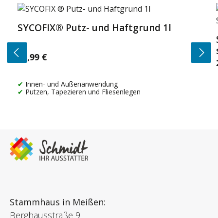
Produktgalerie überspringen
SYCOFIX® Putz- und Haftgrund 1l
14,99 €
Regulärer Preis:
Innen- und Außenanwendung
Putzen, Tapezieren und Fliesenlegen
Stammhaus in Meißen:
Berghausstraße 9