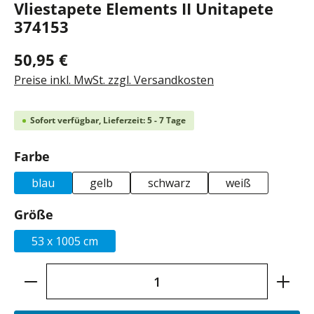
Vliestapete Elements II Unitapete
374153
50,95 €
Preise inkl. MwSt. zzgl. Versandkosten
Sofort verfügbar, Lieferzeit: 5 - 7 Tage
auswählen
Farbe
blau
gelb
schwarz
weiß
auswählen
Größe
53 x 1005 cm
Produkt Anzahl: Gib den gewünschten Wer