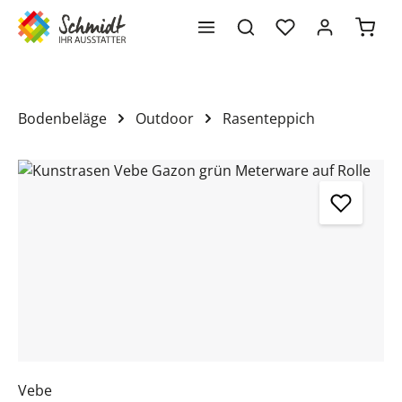
Waren
alt springen
Bodenbeläge
Outdoor
Rasenteppich
Bildergalerie überspringen
Vebe