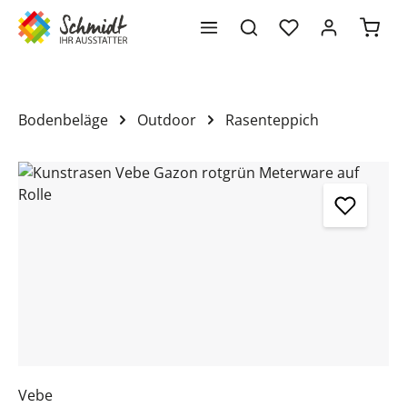
Waren
alt springen
Bodenbeläge
Outdoor
Rasenteppich
Bildergalerie überspringen
Vebe