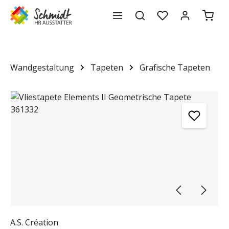
Waren
alt springen
Wandgestaltung
Tapeten
Grafische Tapeten
Bildergalerie überspringen
A.S. Création