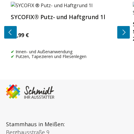
Produktgalerie überspringen
SYCOFIX® Putz- und Haftgrund 1l
14,99 €
Regulärer Preis:
Innen- und Außenanwendung
Putzen, Tapezieren und Fliesenlegen
Stammhaus in Meißen:
Berghausstraße 9