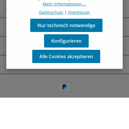
Mehr Informationen ...
Oder über unser
Kontaktformular
.
Datenschutz
|
Impressum
Nur technisch notwendige
Kontakt
Konfigurieren
Über Uns
Alle Cookies akzeptieren
Mehr Über
Alle Preise inkl. gesetzl. Mehrwertsteuer zzgl.
Versandkosten