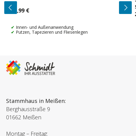
14,99 €
Regulärer Preis:
Innen- und Außenanwendung
Putzen, Tapezieren und Fliesenlegen
Stammhaus in Meißen:
Berghausstraße 9
01662 Meißen
Montag – Freitag: