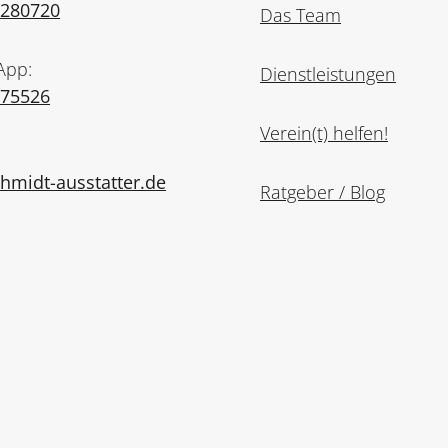
7280720
Das Team
App:
Dienstleistungen
975526
Verein(t) helfen!
midt-ausstatter.de
Ratgeber / Blog