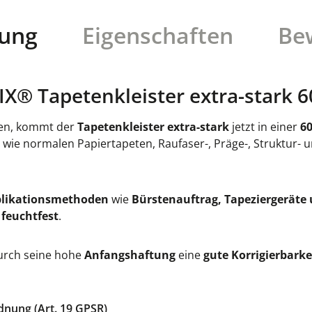
bung
Eigenschaften
Be
X® Tapetenkleister extra-stark 6
chen, kommt der
Tapetenkleister extra-stark
jetzt in einer
60
wie normalen Papiertapeten, Raufaser-, Präge-, Struktur- u
likationsmethoden
wie
Bürstenauftrag, Tapeziergerät
s
feuchtfest
.
urch seine hohe
Anfangshaftung
eine
gute Korrigierbarke
dnung (Art. 19 GPSR)