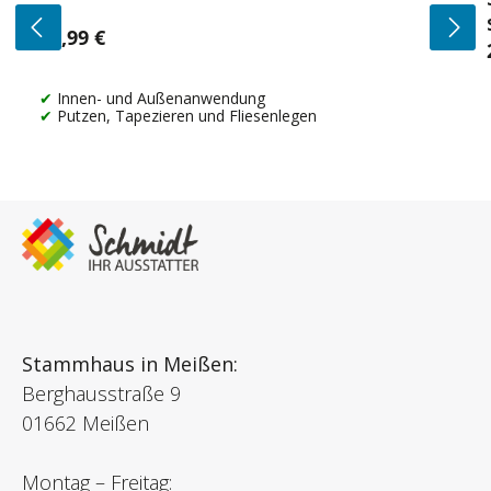
14,99 €
Regulärer Preis:
Innen- und Außenanwendung
Putzen, Tapezieren und Fliesenlegen
Stammhaus in Meißen:
Berghausstraße 9
01662 Meißen
Montag – Freitag: