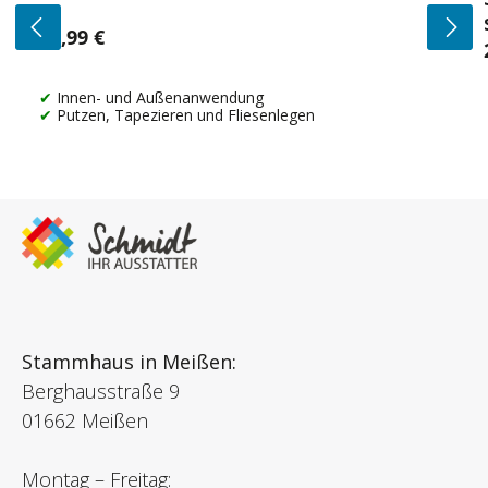
14,99 €
Regulärer Preis:
Innen- und Außenanwendung
Putzen, Tapezieren und Fliesenlegen
Stammhaus in Meißen:
Berghausstraße 9
01662 Meißen
Montag – Freitag: