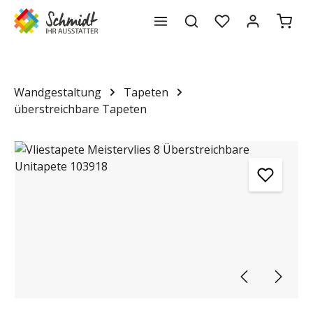
Waren
alt springen
Wandgestaltung
Tapeten
überstreichbare Tapeten
Bildergalerie überspringen