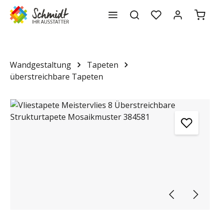
Waren
alt springen
Wandgestaltung
Tapeten
überstreichbare Tapeten
Bildergalerie überspringen