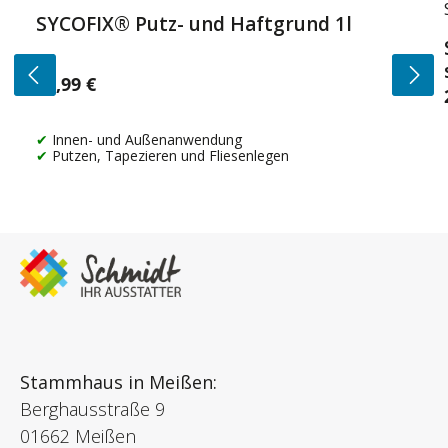
SYCOFIX® Putz- und Haftgrund 1l
14,99 €
Regulärer Preis:
Innen- und Außenanwendung
Putzen, Tapezieren und Fliesenlegen
Stammhaus in Meißen:
Berghausstraße 9
01662 Meißen