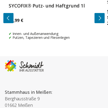
SYCOFIX® Putz- und Haftgrund 1l
14,99 €
Regulärer Preis:
Innen- und Außenanwendung
Putzen, Tapezieren und Fliesenlegen
Stammhaus in Meißen:
Berghausstraße 9
01662 Meißen