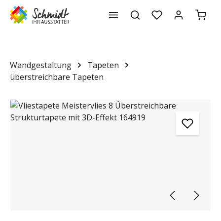
Waren
alt springen
Wandgestaltung
Tapeten
überstreichbare Tapeten
Bildergalerie überspringen