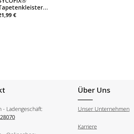
SYCOFIX®
Details
Tapetenkleister
extra-stark 600g
21,99 €
egulärer Preis:
Schachtel
kt
Über Uns
n - Ladengeschäft:
Unser Unternehmen
728070
Karriere