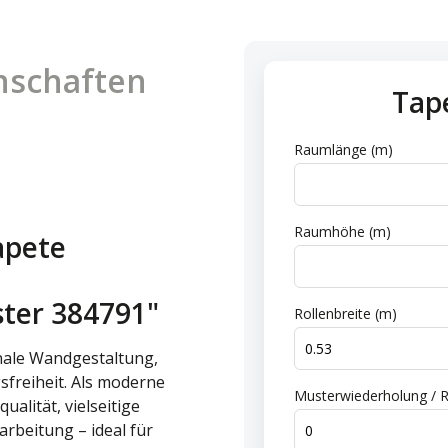
nschaften
Tap
n
Raumlänge (m)
Raumhöhe (m)
apete
e
ster 384791"
Rollenbreite (m)
onale Wandgestaltung,
sfreiheit. Als moderne
Musterwiederholung / R
alität, vielseitige
rbeitung – ideal für