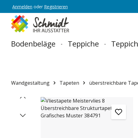
Anmelden
oder
Registrieren
Zur Hauptnavigation springen
Bodenbeläge
Teppiche
Teppich
Wandgestaltung
Tapeten
überstreichbare Tap
Bildergalerie überspringen