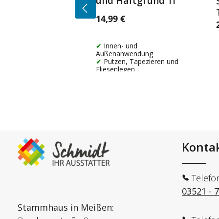
und Haftgrund 1l
14,99 €
Regulärer Preis:
R
Innen- und
Außenanwendung
Putzen, Tapezieren und
Fliesenlegen
Konta
Telefo
03521 - 
Stammhaus in Meißen: