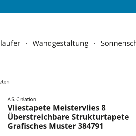
läufer
Wandgestaltung
Sonnensc
eten
A.S. Création
Vliestapete Meistervlies 8
Überstreichbare Strukturtapete
Grafisches Muster 384791