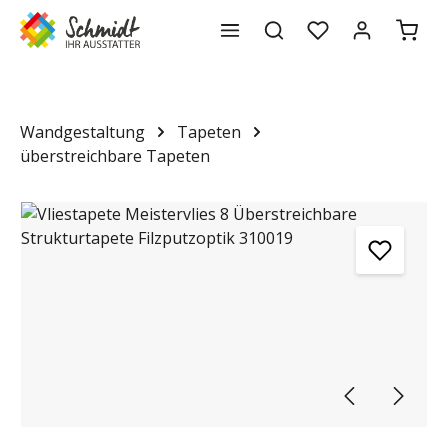
Waren
alt springen
Wandgestaltung
Tapeten
überstreichbare Tapeten
Bildergalerie überspringen