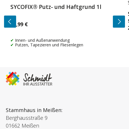
SYCOFIX® Putz- und Haftgrund 1l
14,99 €
Regulärer Preis:
Innen- und Außenanwendung
Putzen, Tapezieren und Fliesenlegen
Stammhaus in Meißen:
Berghausstraße 9
01662 Meißen