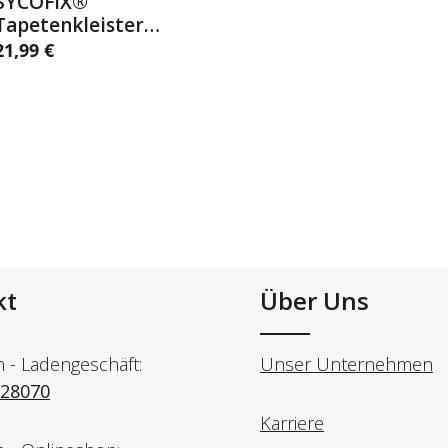
SYCOFIX®
Details
Tapetenkleister
extra-stark 600g
21,99 €
egulärer Preis:
Schachtel
kt
Über Uns
n - Ladengeschäft:
Unser Unternehmen
728070
Karriere