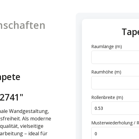
nschaften
Tap
n
Raumlänge (m)
Raumhöhe (m)
apete
e
92741"
Rollenbreite (m)
onale Wandgestaltung,
sfreiheit. Als moderne
Musterwiederholung / R
alität, vielseitige
rbeitung – ideal für