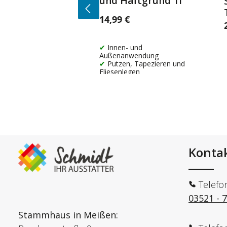
und Haftgrund 1l
14,99 €
Regulärer Preis:
R
Innen- und
Außenanwendung
Putzen, Tapezieren und
Fliesenlegen
Konta
Telefo
03521 - 
Stammhaus in Meißen: