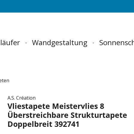
läufer
Wandgestaltung
Sonnensc
eten
A.S. Création
Vliestapete Meistervlies 8
Überstreichbare Strukturtapete
Doppelbreit 392741