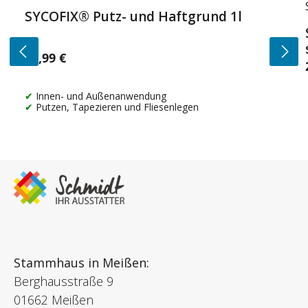
SYCOFIX® Putz- und Haftgrund 1l
14,99 €
Regulärer Preis:
Innen- und Außenanwendung
Putzen, Tapezieren und Fliesenlegen
Stammhaus in Meißen:
Berghausstraße 9
01662 Meißen