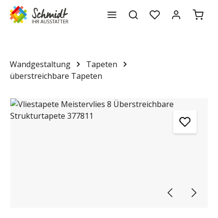
Waren
alt springen
Wandgestaltung
Tapeten
überstreichbare Tapeten
Bildergalerie überspringen