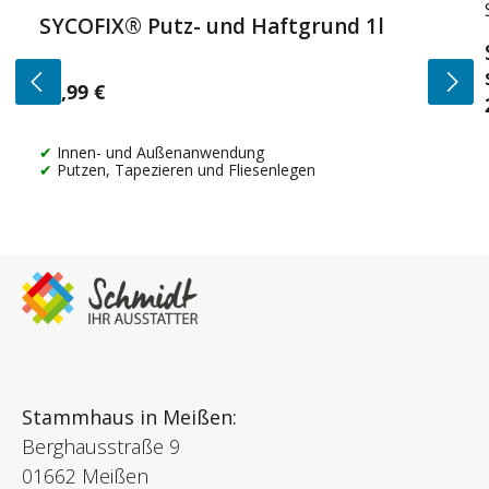
SYCOFIX® Putz- und Haftgrund 1l
14,99 €
Regulärer Preis:
Innen- und Außenanwendung
Putzen, Tapezieren und Fliesenlegen
Stammhaus in Meißen:
Berghausstraße 9
01662 Meißen