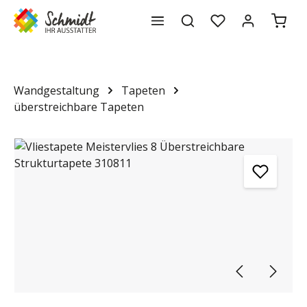
Waren
alt springen
Wandgestaltung
Tapeten
überstreichbare Tapeten
Bildergalerie überspringen