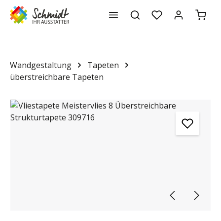
Waren
alt springen
Wandgestaltung
Tapeten
überstreichbare Tapeten
Bildergalerie überspringen