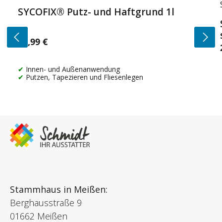
SYCOFIX® Putz- und Haftgrund 1l
14,99 €
Regulärer Preis:
Innen- und Außenanwendung
Putzen, Tapezieren und Fliesenlegen
Stammhaus in Meißen:
Berghausstraße 9
01662 Meißen