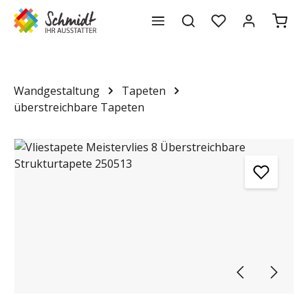
Waren
alt springen
Wandgestaltung
Tapeten
überstreichbare Tapeten
Bildergalerie überspringen