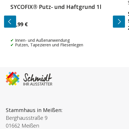
SYCOFIX® Putz- und Haftgrund 1l
14,99 €
Regulärer Preis:
Innen- und Außenanwendung
Putzen, Tapezieren und Fliesenlegen
Stammhaus in Meißen:
Berghausstraße 9
01662 Meißen