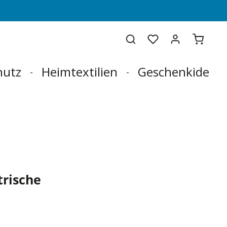
Warenko
hutz
Heimtextilien
Geschenkideen
trische