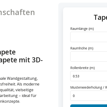
nschaften
Tap
n
Raumlänge (m)
Raumhöhe (m)
apete
apete mit 3D-
Rollenbreite (m)
onale Wandgestaltung,
sfreiheit. Als moderne
Musterwiederholung / R
alität, vielseitige
rbeitung – ideal für
hnkonzepte.