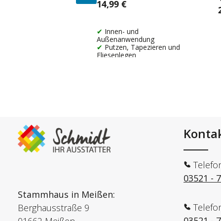
14,99 €
Regulärer Preis:
R
Innen- und
Außenanwendung
Putzen, Tapezieren und
Fliesenlegen
Konta
Telefo
03521 - 
Stammhaus in Meißen:
Telefo
Berghausstraße 9
03521 - 
01662 Meißen