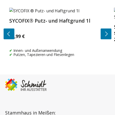
Produktgalerie überspringen
SYCOFIX® Putz- und Haftgrund 1l
14,99 €
Regulärer Preis:
Innen- und Außenanwendung
Putzen, Tapezieren und Fliesenlegen
Stammhaus in Meißen: