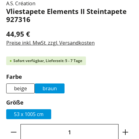
A.S. Création
Vliestapete Elements II Steintapete
927316
44,95 €
Preise inkl. MwSt. zzgl. Versandkosten
Sofort verfügbar, Lieferzeit: 5 - 7 Tage
auswählen
Farbe
beige
braun
auswählen
Größe
53 x 1005 cm
Produkt Anzahl: Gib den gewünschten Wer