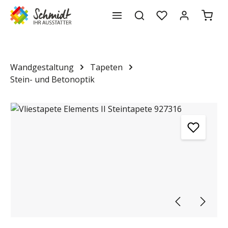
Waren
alt springen
Wandgestaltung
Tapeten
Stein- und Betonoptik
Bildergalerie überspringen